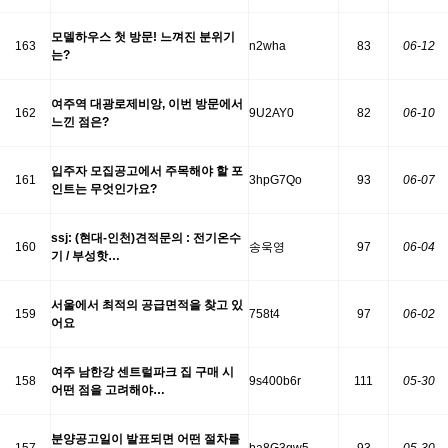
모델하우스 첫 방문! 느껴진 분위기
163
n2wha
83
06-12
는?
여주역 대광로제비앙, 이번 방문에서
162
9U2AY0
82
06-10
느낀 점은?
입주자 모집공고에서 주목해야 할 포
161
3hpG7Qo
93
06-07
인트는 무엇인가요?
ssj: (현대-인천)견적문의 : 전기온수
160
송욱영
97
06-04
기 / 부성핫…
서울에서 최적의 공급면적을 찾고 있
159
758t4
97
06-02
어요
여주 남한강 센트럴파크 집 구매 시
158
9s400b6r
111
05-30
어떤 점을 고려해야…
분양공고일이 발표되면 어떤 절차를