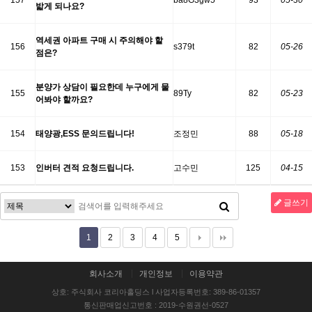
157
ba8G3gw5
93
05-30
밟게 되나요?
역세권 아파트 구매 시 주의해야 할
156
s379t
82
05-26
점은?
분양가 상담이 필요한데 누구에게 물
155
89Ty
82
05-23
어봐야 할까요?
154
태양광,ESS 문의드립니다!
조정민
88
05-18
153
인버터 견적 요청드립니다.
고수민
125
04-15
글쓰기
1
2
3
4
5
회사소개
개인정보
이용약관
상호: 주식회사 코리아홀딩스 l 사업자등록번호: 389-86-01357
통신판매업신고번호 : 2019-수원권선-0527