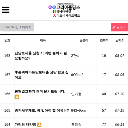
글쓰기
Total 168건
1 페이지
번호
제목
글쓴이
조회
날짜
집담보대출 신청 시 어떤 절차가 필
168
27yc
16
08-07
요할까요?
후순위아파트담보대출 상담 받고 싶
167
dOf4io2
17
08-06
어요!
판형열교환기 견적 문의드립니다.
166
안기현
40
07-30
165
중간처우제도, 꼭 알아야 할 이유는?
943v9om
57
07-19
164
가정용 태양광
홍점숙
77
06-14